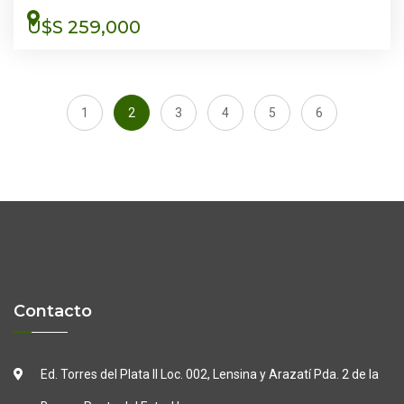
U$S 259,000
1
2
3
4
5
6
Contacto
Ed. Torres del Plata II Loc. 002, Lensina y Arazatí
Pda. 2 de la