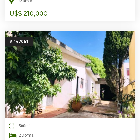
Mansa
U$S 210,000
# 167061
2
500m
2 Dorms.