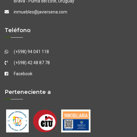
Brava - Punta del Este, Uruguay
inmuebles@javiersena.com
Teléfono
(+598) 94 041 118
(+598) 42 48 87 78
Facebook
Perteneciente a