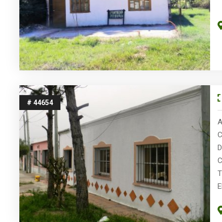
# 44654
A
C
D
C
T
E