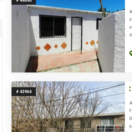
# 44690
A
i
e
d
# 43964
A
F
B
p