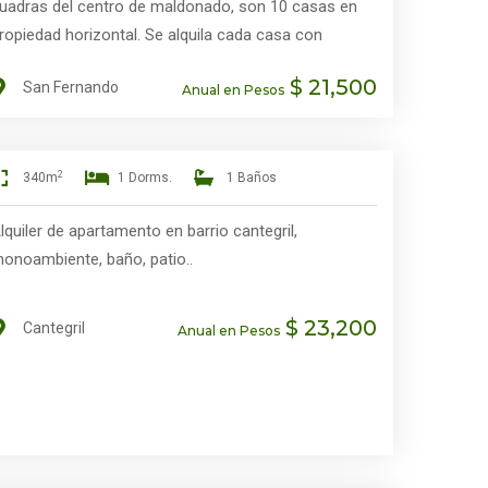
uadras del centro de maldonado, son 10 casas en
ropiedad horizontal. Se alquila cada casa con
stacionamiento, 2 dormitorios y medio, baño, estar
$ 21,500
San Fernando
on cocina, fondo con parrilla estacionamiento valor
Anual en Pesos
1.500 mensuales. garantía de anda o similares. Hay
tra casa de 3 dormitorios amplios con estar
omedor, kitchen, baño, estacionamiento, fondo con
2
340m
1 Dorms.
1 Baños
arrilla, valor 23.000 pesos mensuales calle Cacique
lquiler de apartamento en barrio cantegril,
uan Pedro y Salsipuedes.
onoambiente, baño, patio..
$ 23,200
Cantegril
Anual en Pesos