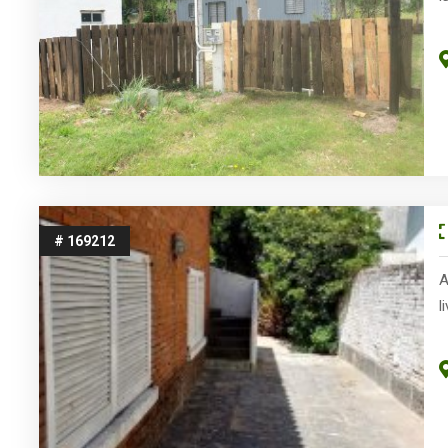
# 169212
A
l