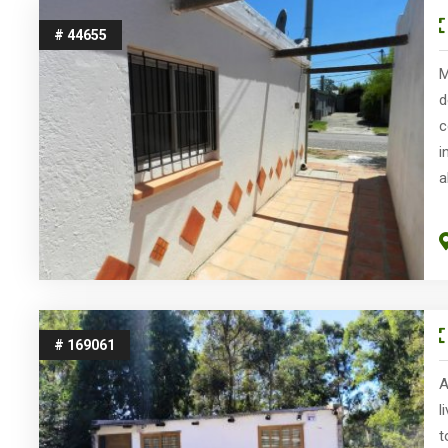
# 44655
M
d
c
i
a
# 169061
A
l
t