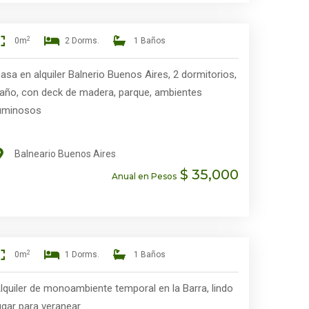
2
0m
2 Dorms.
1 Baños
asa en alquiler Balnerio Buenos Aires, 2 dormitorios,
año, con deck de madera, parque, ambientes
uminosos
Balneario Buenos Aires
$ 35,000
Anual en Pesos
2
0m
1 Dorms.
1 Baños
lquiler de monoambiente temporal en la Barra, lindo
ugar para veranear.