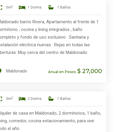
2
0m
1 Dorms.
1 Baños
aldonado barrio Rivera, Apartamento al frente de 1
ormitorio , cocina y living integrados , baño
ompleto y fondo de uso exclusivo . Sanitaria y
nstalación eléctrica nuevas . Rejas en todas las
berturas. Muy cerca del centro de Maldonado
$ 27,000
Maldonado
Anual en Pesos
2
0m
2 Dorms.
1 Baños
lquiler de casa en Maldonado, 2 dormitorios, 1 baño,
iving, comedor, cocina estacionamiento, para vivir
odo el año.