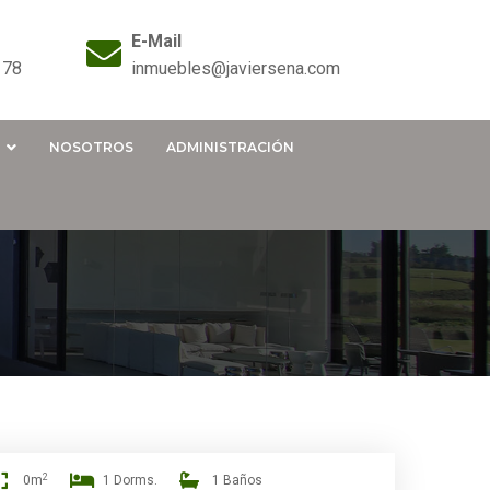
E-Mail
 78
inmuebles@javiersena.com
NOSOTROS
ADMINISTRACIÓN
2
0m
1 Dorms.
1 Baños