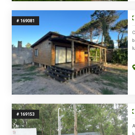
# 169081
C
b
l
# 169153
A
l