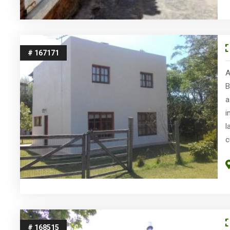
# 167171
A
B
a
i
l
c
a
t
¡
n
# 168515