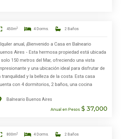
2
450m
4 Dorms.
2 Baños
lquiler anual, ¡Bienvenido a Casa en Balneario
uenos Aires - Esta hermosa propiedad está ubicada
 solo 150 metros del Mar, ofreciendo una vista
mpresionante y una ubicación ideal para disfrutar de
a tranquilidad y la belleza de la costa. Esta casa
uenta con 4 dormitorios, 2 baños, una cocina
mericana, un comedor y un living comedor. El
Balneario Buenos Aires
erreno es de 450 m2 y la construcción es de 120 m2.
$ 37,000
Ven y disfruta de la vida en la costa! ¡Consulta con
Anual en Pesos
uestros asesores para conocer más detalles!
2
800m
4 Dorms.
2 Baños